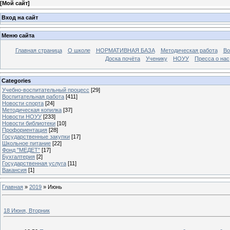
[
Мой сайт
]
Вход на сайт
Меню сайта
Главная страница
О школе
НОРМАТИВНАЯ БАЗА
Методическая работа
Во
Доска почёта
Ученику
НОУУ
Пресса о нас
Categories
Учебно-воспитательный процесс
[29]
Воспитательная работа
[411]
Новости спорта
[24]
Методическая копилка
[37]
Новости НОУУ
[233]
Новости библиотеки
[10]
Профориентация
[28]
Государственные закупки
[17]
Школьное питание
[22]
Фонд "МЕДЕТ"
[17]
Бухгалтерия
[2]
Государственная услуга
[11]
Вакансия
[1]
Главная
»
2019
»
Июнь
18 Июня, Вторник