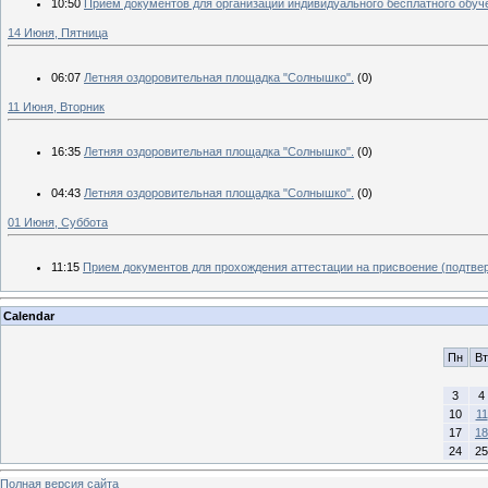
10:50
Прием документов для организации индивидуального бесплатного обуч
14 Июня, Пятница
06:07
Летняя оздоровительная площадка "Солнышко".
(0)
11 Июня, Вторник
16:35
Летняя оздоровительная площадка "Солнышко".
(0)
04:43
Летняя оздоровительная площадка "Солнышко".
(0)
01 Июня, Суббота
11:15
Прием документов для прохождения аттестации на присвоение (подтве
Calendar
Пн
Вт
3
4
10
11
17
18
24
25
Полная версия сайта