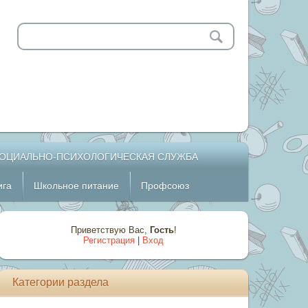
ОЦИАЛЬНО-ПСИХОЛОГИЧЕСКАЯ СЛУЖБА
ига
Школьное питание
Профсоюз
Приветствую Вас
,
Гость
!
Регистрация
|
Вход
Категории раздела