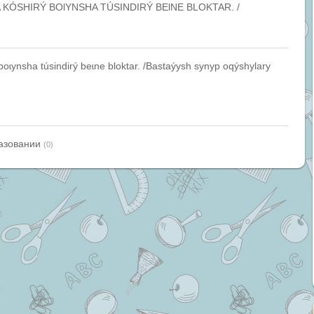
KÓSHIRÝ BOƖYNSHA TÚSINDIRÝ BEƖNE BLOKTAR. /
 boɩynsha túsindirý beɩne bloktar. /Bastaýysh synyp oqýshylary
азовании
(0)