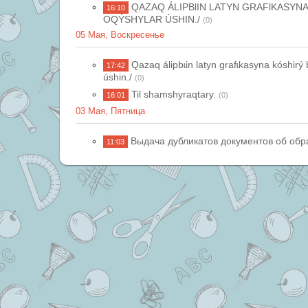
QAZAQ ÁLIPBƖIN LATYN GRAFƖKASYNA 
16:10
OQÝSHYLAR ÚSHIN./
(0)
05 Мая, Воскресенье
Qazaq álipbɩin latyn grafɩkasyna kóshirý
17:42
úshin./
(0)
Til shamshyraqtary.
16:01
(0)
03 Мая, Пятница
Выдача дубликатов документов об обр
11:03