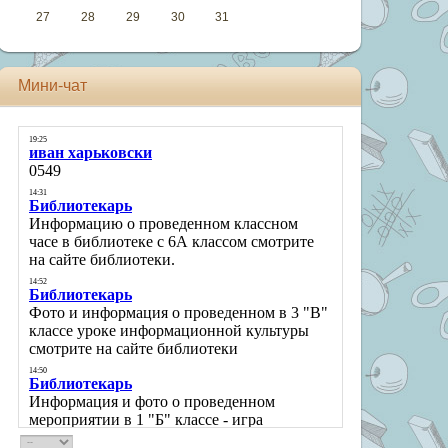
27
28
29
30
31
Мини-чат