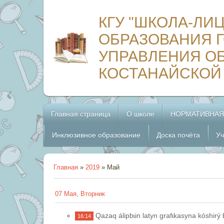
КГУ "ШКОЛА-ЛИ
ОБРАЗОВАНИЯ Г
УПРАВЛЕНИЯ О
КОСТАНАЙСКОЙ
Главная страница
О школе
НОРМАТИВНАЯ
Инклюзивное образование
Доска почёта
Уч
Главная
»
2019
»
Май
07 Мая, Вторник
Qazaq álipbɩin latyn grafɩkasyna kóshirý 
16:14