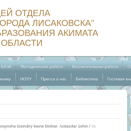
ЦЕЙ ОТДЕЛА
ОРОДА ЛИСАКОВСКА"
БРАЗОВАНИЯ АКИМАТА
 ОБЛАСТИ
 БАЗА
Методическая работа
Воспитательная работа
С
енику
НОУУ
Пресса о нас
Библиотека
Гостевая кн
boɩynsha túsindirý beɩne bloktar. /ustazdar úshin./
(0)