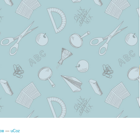
ов
—
uCoz