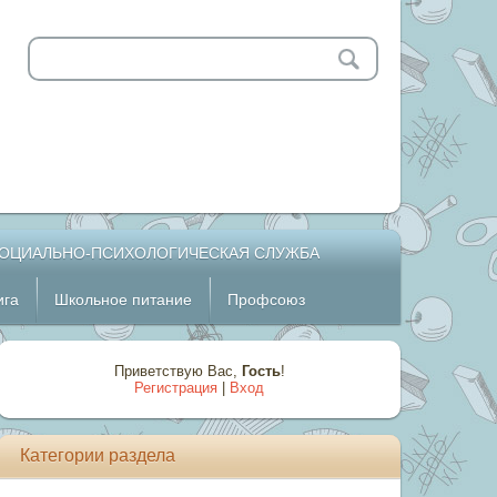
ОЦИАЛЬНО-ПСИХОЛОГИЧЕСКАЯ СЛУЖБА
ига
Школьное питание
Профсоюз
Приветствую Вас
,
Гость
!
Регистрация
|
Вход
Категории раздела