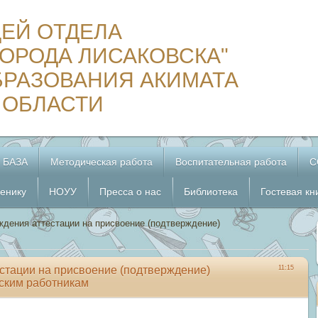
ЦЕЙ ОТДЕЛА
ОРОДА ЛИСАКОВСКА"
БРАЗОВАНИЯ АКИМАТА
 ОБЛАСТИ
 БАЗА
Методическая работа
Воспитательная работа
С
енику
НОУУ
Пресса о нас
Библиотека
Гостевая кн
дения аттестации на присвоение (подтверждение)
стации на присвоение (подтверждение)
11:15
ским работникам