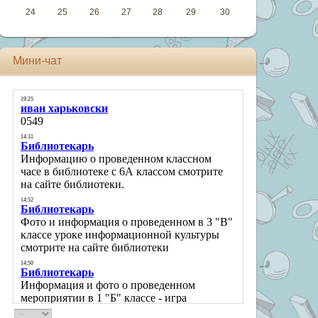
24
25
26
27
28
29
30
Мини-чат