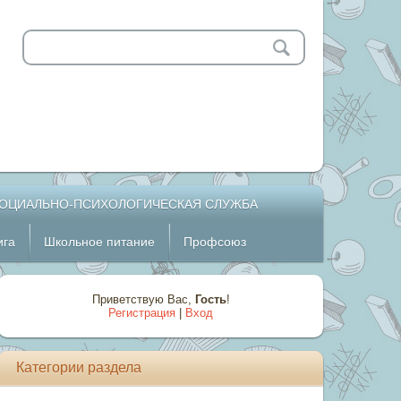
ОЦИАЛЬНО-ПСИХОЛОГИЧЕСКАЯ СЛУЖБА
ига
Школьное питание
Профсоюз
Приветствую Вас
,
Гость
!
Регистрация
|
Вход
Категории раздела