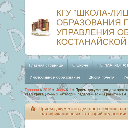
КГУ "ШКОЛА-ЛИ
ОБРАЗОВАНИЯ Г
УПРАВЛЕНИЯ О
КОСТАНАЙСКОЙ
Главная страница
О школе
НОРМАТИВНАЯ
Инклюзивное образование
Доска почёта
Уч
Главная
»
2019
»
Июнь
»
1
» Прием документов для прохож
квалификационных категорий педагогическим работникам
Прием документов для прохождения атте
квалификационных категорий педагогиче