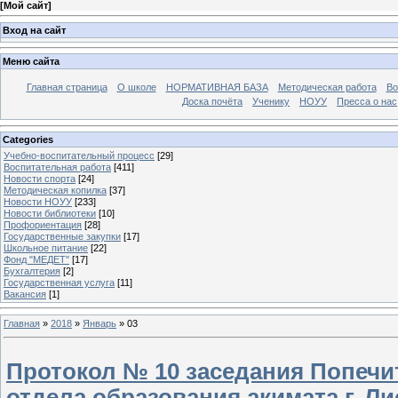
[
Мой сайт
]
Вход на сайт
Меню сайта
Главная страница
О школе
НОРМАТИВНАЯ БАЗА
Методическая работа
Во
Доска почёта
Ученику
НОУУ
Пресса о нас
Categories
Учебно-воспитательный процесс
[29]
Воспитательная работа
[411]
Новости спорта
[24]
Методическая копилка
[37]
Новости НОУУ
[233]
Новости библиотеки
[10]
Профориентация
[28]
Государственные закупки
[17]
Школьное питание
[22]
Фонд "МЕДЕТ"
[17]
Бухгалтерия
[2]
Государственная услуга
[11]
Вакансия
[1]
Главная
»
2018
»
Январь
»
03
Протокол № 10 заседания Попечи
отдела образования акимата г. Ли