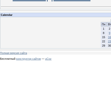
Calendar
Пн
Вт
1
2
8
9
15
16
22
23
29
30
Полная версия сайта
Бесплатный
конструктор сайтов
—
uCoz