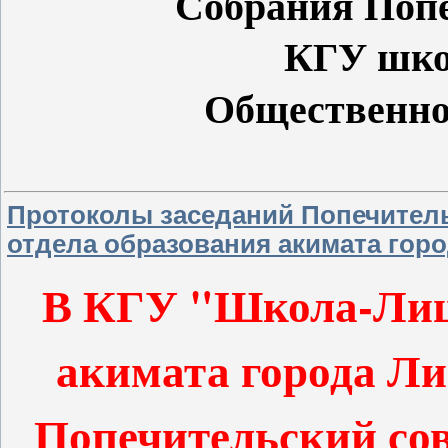
Собрания Попе
КГУ шко
Общественно
Протоколы заседаний Попечитель
отдела образования акимата горо
В КГУ "Школа-Лице
акимата города Л
Попечительский сов