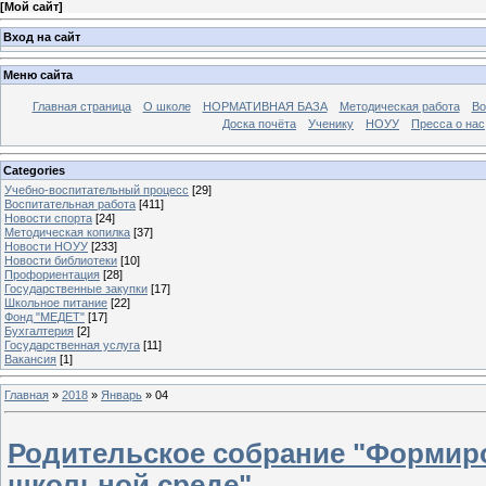
[
Мой сайт
]
Вход на сайт
Меню сайта
Главная страница
О школе
НОРМАТИВНАЯ БАЗА
Методическая работа
Во
Доска почёта
Ученику
НОУУ
Пресса о нас
Categories
Учебно-воспитательный процесс
[29]
Воспитательная работа
[411]
Новости спорта
[24]
Методическая копилка
[37]
Новости НОУУ
[233]
Новости библиотеки
[10]
Профориентация
[28]
Государственные закупки
[17]
Школьное питание
[22]
Фонд "МЕДЕТ"
[17]
Бухгалтерия
[2]
Государственная услуга
[11]
Вакансия
[1]
Главная
»
2018
»
Январь
»
04
Родительское собрание "Формир
школьной среде"