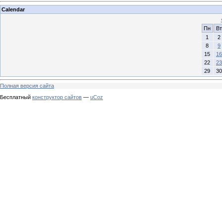
Calendar
Пн
Вт
1
2
8
9
15
16
22
23
29
30
Полная версия сайта
Бесплатный
конструктор сайтов
—
uCoz