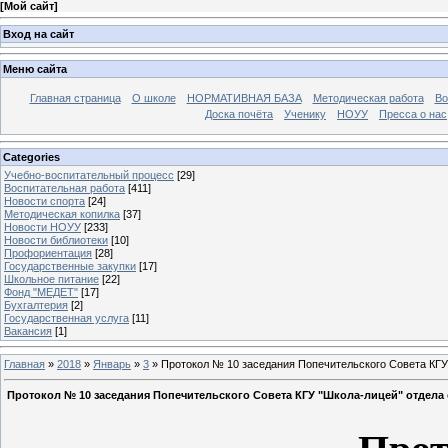
[
Мой сайт
]
Вход на сайт
Меню сайта
Главная страница
О школе
НОРМАТИВНАЯ БАЗА
Методическая работа
Во
Доска почёта
Ученику
НОУУ
Пресса о нас
Categories
Учебно-воспитательный процесс
[29]
Воспитательная работа
[411]
Новости спорта
[24]
Методическая копилка
[37]
Новости НОУУ
[233]
Новости библиотеки
[10]
Профориентация
[28]
Государственные закупки
[17]
Школьное питание
[22]
Фонд "МЕДЕТ"
[17]
Бухгалтерия
[2]
Государственная услуга
[11]
Вакансия
[1]
Главная
»
2018
»
Январь
»
3
» Протокол № 10 заседания Попечительского Совета КГУ 
Протокол № 10 заседания Попечительского Совета КГУ "Школа-лицей" отдела 