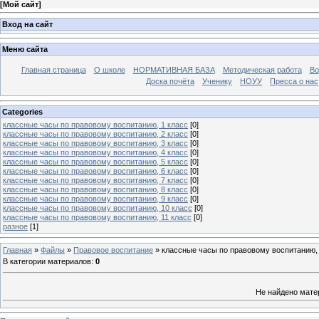
[
Мой сайт
]
Вход на сайт
Меню сайта
Главная страница
О школе
НОРМАТИВНАЯ БАЗА
Методическая работа
Во
Доска почёта
Ученику
НОУУ
Пресса о нас
Categories
классные часы по правовому воспитанию, 1 класс
[0]
классные часы по правовому воспитанию, 2 класс
[0]
классные часы по правовому воспитанию, 3 класс
[0]
классные часы по правовому воспитанию, 4 класс
[0]
классные часы по правовому воспитанию, 5 класс
[0]
классные часы по правовому воспитанию, 6 класс
[0]
классные часы по правовому воспитанию, 7 класс
[0]
классные часы по правовому воспитанию, 8 класс
[0]
классные часы по правовому воспитанию, 9 класс
[0]
классные часы по правовому воспитанию, 10 класс
[0]
классные часы по правовому воспитанию, 11 класс
[0]
разное
[1]
Главная
»
Файлы
»
Правовое воспитание
» классные часы по правовому воспитанию, 
В категории материалов
:
0
Не найдено мате