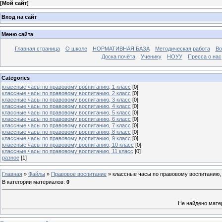
[
Мой сайт
]
Вход на сайт
Меню сайта
Главная страница
О школе
НОРМАТИВНАЯ БАЗА
Методическая работа
Во
Доска почёта
Ученику
НОУУ
Пресса о нас
Categories
классные часы по правовому воспитанию, 1 класс
[0]
классные часы по правовому воспитанию, 2 класс
[0]
классные часы по правовому воспитанию, 3 класс
[0]
классные часы по правовому воспитанию, 4 класс
[0]
классные часы по правовому воспитанию, 5 класс
[0]
классные часы по правовому воспитанию, 6 класс
[0]
классные часы по правовому воспитанию, 7 класс
[0]
классные часы по правовому воспитанию, 8 класс
[0]
классные часы по правовому воспитанию, 9 класс
[0]
классные часы по правовому воспитанию, 10 класс
[0]
классные часы по правовому воспитанию, 11 класс
[0]
разное
[1]
Главная
»
Файлы
»
Правовое воспитание
» классные часы по правовому воспитанию, 
В категории материалов
:
0
Не найдено мате