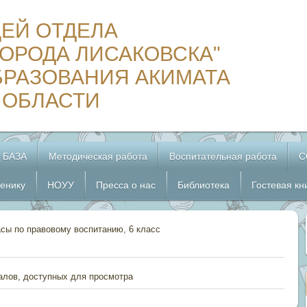
ЦЕЙ ОТДЕЛА
ОРОДА ЛИСАКОВСКА"
БРАЗОВАНИЯ АКИМАТА
 ОБЛАСТИ
 БАЗА
Методическая работа
Воспитательная работа
С
енику
НОУУ
Пресса о нас
Библиотека
Гостевая кн
сы по правовому воспитанию, 6 класс
алов, доступных для просмотра