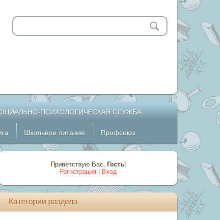
ОЦИАЛЬНО-ПСИХОЛОГИЧЕСКАЯ СЛУЖБА
ига
Школьное питание
Профсоюз
Приветствую Вас
,
Гость
!
Регистрация
|
Вход
Категории раздела