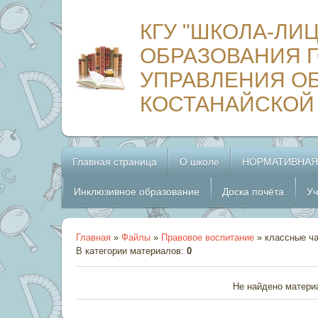
КГУ "ШКОЛА-ЛИ
ОБРАЗОВАНИЯ Г
УПРАВЛЕНИЯ О
КОСТАНАЙСКОЙ
Главная страница
О школе
НОРМАТИВНАЯ
Инклюзивное образование
Доска почёта
Уч
Главная
»
Файлы
»
Правовое воспитание
» классные ча
В категории материалов
:
0
Не найдено матери