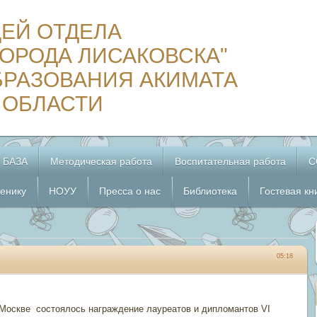
ЦЕЙ ОТДЕЛА
ОРОДА ЛИСАКОВСКА"
БРАЗОВАНИЯ АКИМАТА
 ОБЛАСТИ
 БАЗА
Методическая работа
Воспитательная работа
С
енику
НОУУ
Пресса о нас
Библиотека
Гостевая кн
05:18
в Москве состоялось награждение лауреатов и дипломантов VI