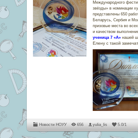
Международного фестив
звёзды» в номинации ху
представлены 650 работ
Беларусь, Сербия и Мол
призовые места во все
и качеством выполнени
ученица 7 «А»
нашей 
Елену с такой замеча
Новости НОУУ
656
yulia_lis
5.0
/
1