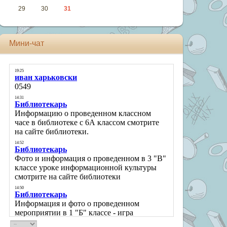
29
30
31
Мини-чат