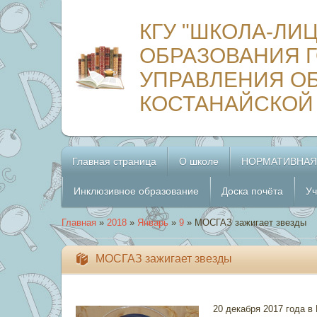
КГУ "ШКОЛА-ЛИ
ОБРАЗОВАНИЯ Г
УПРАВЛЕНИЯ О
КОСТАНАЙСКОЙ
Главная страница
О школе
НОРМАТИВНАЯ
Инклюзивное образование
Доска почёта
Уч
Главная
»
2018
»
Январь
»
9
» МОСГАЗ зажигает звезды
МОСГАЗ зажигает звезды
20 декабря 2017 года 