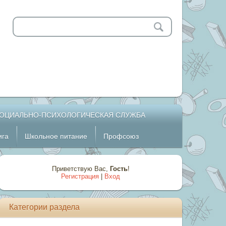
ОЦИАЛЬНО-ПСИХОЛОГИЧЕСКАЯ СЛУЖБА
ига
Школьное питание
Профсоюз
Приветствую Вас
,
Гость
!
Регистрация
|
Вход
Категории раздела