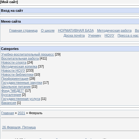
[
Мой сайт
]
Вход на сайт
Меню сайта
Главная страница
О школе
НОРМАТИВНАЯ БАЗА
Методическая работа
Во
Доска почёта
Ученику
НОУУ
Пресса о нас
Categories
Учебно-воспитательный процесс
[29]
Воспитательная работа
[411]
Новости спорта
[24]
Методическая копилка
[37]
Новости НОУУ
[233]
Новости библиотеки
[10]
Профориентация
[28]
Государственные закупки
[17]
Школьное питание
[22]
Фонд "МЕДЕТ"
[17]
Бухгалтерия
[2]
Государственная услуга
[11]
Вакансия
[1]
Главная
»
2021
»
Февраль
26 Февраля, Пятница