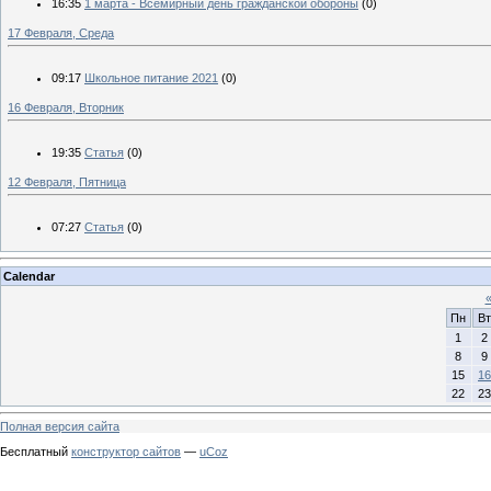
16:35
1 марта - Всемирный день гражданской обороны
(0)
17 Февраля, Среда
09:17
Школьное питание 2021
(0)
16 Февраля, Вторник
19:35
Статья
(0)
12 Февраля, Пятница
07:27
Статья
(0)
Calendar
Пн
Вт
1
2
8
9
15
16
22
23
Полная версия сайта
Бесплатный
конструктор сайтов
—
uCoz