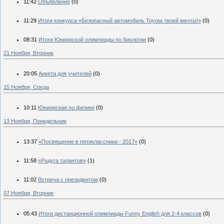
11:42
Объявление
(0)
11:29
Итоги конкурса «Безопасный автомобиль Toyota твоей мечты!»
(0)
08:31
Итоги Юниорской олимпиады по биологии
(0)
21 Ноября, Вторник
20:05
Анкета для учителей
(0)
15 Ноября, Среда
10:11
Юниорская по физике
(0)
13 Ноября, Понедельник
13:37
«Посвящение в пятиклассники - 2017»
(0)
11:58
«Радуга талантов»
(1)
11:02
Встреча с президентом
(0)
07 Ноября, Вторник
05:43
Итоги дистанционной олимпиады Funny English для 2-4 классов
(0)