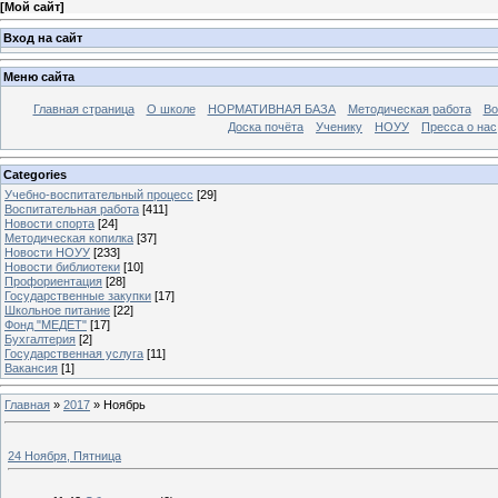
[
Мой сайт
]
Вход на сайт
Меню сайта
Главная страница
О школе
НОРМАТИВНАЯ БАЗА
Методическая работа
Во
Доска почёта
Ученику
НОУУ
Пресса о нас
Categories
Учебно-воспитательный процесс
[29]
Воспитательная работа
[411]
Новости спорта
[24]
Методическая копилка
[37]
Новости НОУУ
[233]
Новости библиотеки
[10]
Профориентация
[28]
Государственные закупки
[17]
Школьное питание
[22]
Фонд "МЕДЕТ"
[17]
Бухгалтерия
[2]
Государственная услуга
[11]
Вакансия
[1]
Главная
»
2017
»
Ноябрь
24 Ноября, Пятница