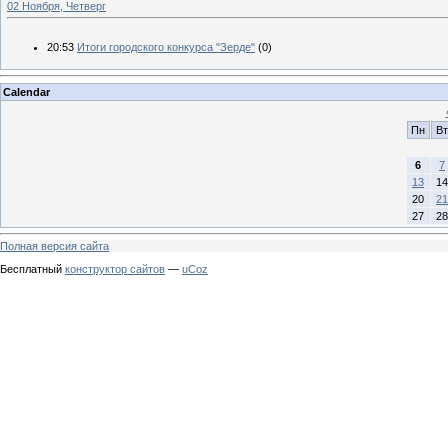
02 Ноября, Четверг
20:53
Итоги городского конкурса "Зерде"
(0)
Calendar
Пн
Вт
6
7
13
14
20
21
27
28
Полная версия сайта
Бесплатный
конструктор сайтов
—
uCoz