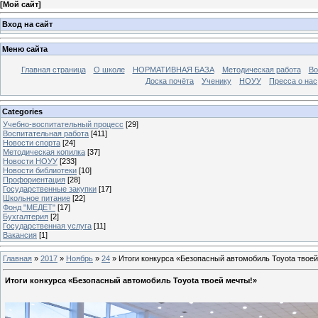
[
Мой сайт
]
Вход на сайт
Меню сайта
Главная страница
О школе
НОРМАТИВНАЯ БАЗА
Методическая работа
Во
Доска почёта
Ученику
НОУУ
Пресса о нас
Categories
Учебно-воспитательный процесс
[29]
Воспитательная работа
[411]
Новости спорта
[24]
Методическая копилка
[37]
Новости НОУУ
[233]
Новости библиотеки
[10]
Профориентация
[28]
Государственные закупки
[17]
Школьное питание
[22]
Фонд "МЕДЕТ"
[17]
Бухгалтерия
[2]
Государственная услуга
[11]
Вакансия
[1]
Главная
»
2017
»
Ноябрь
»
24
» Итоги конкурса «Безопасный автомобиль Toyota твоей
Итоги конкурса «Безопасный автомобиль Toyota твоей мечты!»