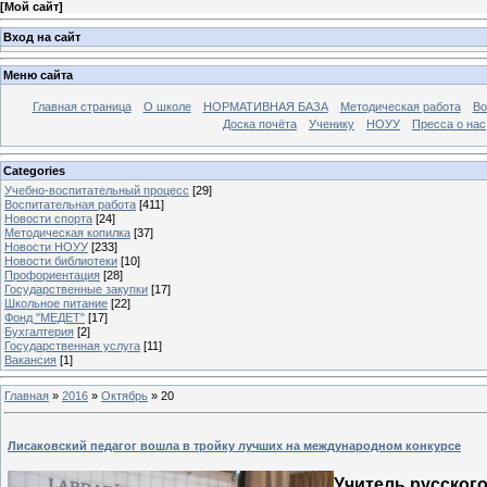
[
Мой сайт
]
Вход на сайт
Меню сайта
Главная страница
О школе
НОРМАТИВНАЯ БАЗА
Методическая работа
Во
Доска почёта
Ученику
НОУУ
Пресса о нас
Categories
Учебно-воспитательный процесс
[29]
Воспитательная работа
[411]
Новости спорта
[24]
Методическая копилка
[37]
Новости НОУУ
[233]
Новости библиотеки
[10]
Профориентация
[28]
Государственные закупки
[17]
Школьное питание
[22]
Фонд "МЕДЕТ"
[17]
Бухгалтерия
[2]
Государственная услуга
[11]
Вакансия
[1]
Главная
»
2016
»
Октябрь
»
20
Лисаковский педагог вошла в тройку лучших на международном конкурсе
Учитель русског