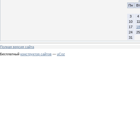
Пн
Вт
3
4
10
11
17
18
24
25
31
Полная версия сайта
Бесплатный
конструктор сайтов
—
uCoz