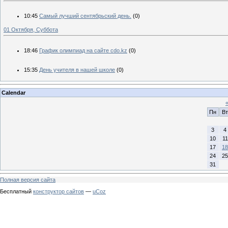
10:45
Самый лучший сентябрьский день.
(0)
01 Октября, Суббота
18:46
График олимпиад на сайте cdo.kz
(0)
15:35
День учителя в нашей школе
(0)
Calendar
Пн
Вт
3
4
10
11
17
18
24
25
31
Полная версия сайта
Бесплатный
конструктор сайтов
—
uCoz