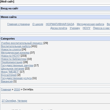
[
Мой сайт
]
Вход на сайт
Меню сайта
Главная страница
О школе
НОРМАТИВНАЯ БАЗА
Методическая работа
Во
Доска почёта
Ученику
НОУУ
Пресса о нас
Categories
Учебно-воспитательный процесс
[29]
Воспитательная работа
[411]
Новости спорта
[24]
Методическая копилка
[37]
Новости НОУУ
[233]
Новости библиотеки
[10]
Профориентация
[28]
Государственные закупки
[17]
Школьное питание
[22]
Фонд "МЕДЕТ"
[17]
Бухгалтерия
[2]
Государственная услуга
[11]
Вакансия
[1]
Главная
»
2016
»
Октябрь
27 Октября, Четверг