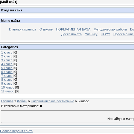
[
Мой сайт
]
Вход на сайт
Меню сайта
Главная страница
О школе
НОРМАТИВНАЯ БАЗА
Методическая работа
Во
Доска почёта
Ученику
НОУУ
Пресса о нас
Categories
1 класс
[0]
2 класс
[0]
3 класс
[0]
4 класс
[0]
5 класс
[0]
6 класс
[0]
7 класс
[0]
8 класс
[0]
9 класс
[0]
10 класс
[0]
11 класс
[0]
Главная
»
Файлы
»
Патриотическое воспитание
» 5 класс
В категории материалов
:
0
Не найдено мате
Полная версия сайта