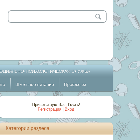
ОЦИАЛЬНО-ПСИХОЛОГИЧЕСКАЯ СЛУЖБА
ига
Школьное питание
Профсоюз
Приветствую Вас
,
Гость
!
Регистрация
|
Вход
Категории раздела