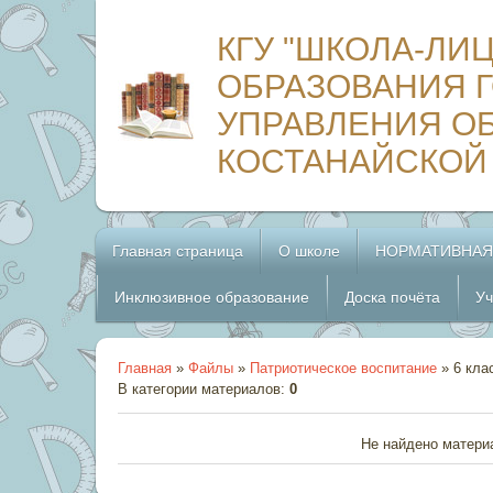
КГУ "ШКОЛА-ЛИ
ОБРАЗОВАНИЯ Г
УПРАВЛЕНИЯ О
КОСТАНАЙСКОЙ
Главная страница
О школе
НОРМАТИВНАЯ
Инклюзивное образование
Доска почёта
Уч
Главная
»
Файлы
»
Патриотическое воспитание
» 6 кла
В категории материалов
:
0
Не найдено матери