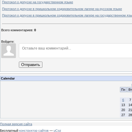
Протокол о допуске на государственном языке
Протокол о допуске в пришкольном оздоровительном лагере на русском языке
Протокол о допуске в пришкольном оздоровительном лагере на государственном яз
Всего комментариев
:
0
Войдите:
Отправить
Calendar
Пн
Вт
6
7
13
14
20
21
27
28
Полная версия сайта
Бесплатный
конструктор сайтов
—
uCoz