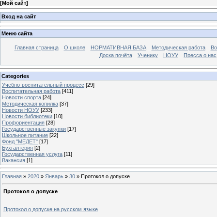
[
Мой сайт
]
Вход на сайт
Меню сайта
Главная страница
О школе
НОРМАТИВНАЯ БАЗА
Методическая работа
Во
Доска почёта
Ученику
НОУУ
Пресса о нас
Categories
Учебно-воспитательный процесс
[29]
Воспитательная работа
[411]
Новости спорта
[24]
Методическая копилка
[37]
Новости НОУУ
[233]
Новости библиотеки
[10]
Профориентация
[28]
Государственные закупки
[17]
Школьное питание
[22]
Фонд "МЕДЕТ"
[17]
Бухгалтерия
[2]
Государственная услуга
[11]
Вакансия
[1]
Главная
»
2020
»
Январь
»
30
» Протокол о допуске
Протокол о допуске
Протокол о допуске на русском языке