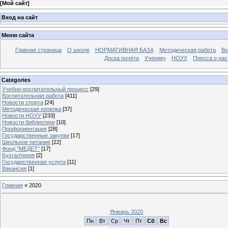
[
Мой сайт
]
Вход на сайт
Меню сайта
Главная страница
О школе
НОРМАТИВНАЯ БАЗА
Методическая работа
Во
Доска почёта
Ученику
НОУУ
Пресса о нас
Categories
Учебно-воспитательный процесс
[29]
Воспитательная работа
[411]
Новости спорта
[24]
Методическая копилка
[37]
Новости НОУУ
[233]
Новости библиотеки
[10]
Профориентация
[28]
Государственные закупки
[17]
Школьное питание
[22]
Фонд "МЕДЕТ"
[17]
Бухгалтерия
[2]
Государственная услуга
[11]
Вакансия
[1]
Главная
»
2020
Январь 2020
Пн
Вт
Ср
Чт
Пт
Сб
Вс