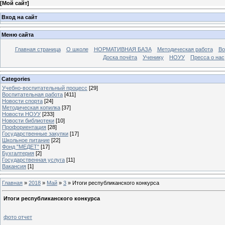
[
Мой сайт
]
Вход на сайт
Меню сайта
Главная страница
О школе
НОРМАТИВНАЯ БАЗА
Методическая работа
Во
Доска почёта
Ученику
НОУУ
Пресса о нас
Categories
Учебно-воспитательный процесс
[29]
Воспитательная работа
[411]
Новости спорта
[24]
Методическая копилка
[37]
Новости НОУУ
[233]
Новости библиотеки
[10]
Профориентация
[28]
Государственные закупки
[17]
Школьное питание
[22]
Фонд "МЕДЕТ"
[17]
Бухгалтерия
[2]
Государственная услуга
[11]
Вакансия
[1]
Главная
»
2018
»
Май
»
3
» Итоги республиканского конкурса
Итоги республиканского конкурса
фото отчет