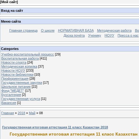
[
Мой сайт
]
Вход на сайт
Меню сайта
Главная страница
О школе
НОРМАТИВНАЯ БАЗА
Методическая работа
Во
Доска почёта
Ученику
НОУУ
Пресса о нас
Categories
Учебно-воспитательный процесс
[29]
Воспитательная работа
[411]
Новости спорта
[24]
Методическая копилка
[37]
Новости НОУУ
[233]
Новости библиотеки
[10]
Профориентация
[28]
Государственные закупки
[17]
Школьное питание
[22]
Фонд "МЕДЕТ"
[17]
Бухгалтерия
[2]
Государственная услуга
[11]
Вакансия
[1]
Главная
»
2018
»
Май
»
08
Государственная итоговая аттестация 11 класс Казахстан 2018
Государственная итоговая аттестация 11 класс Казахстан