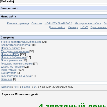
[
Мой сайт
]
Вход на сайт
Меню сайта
Главная страница
О школе
НОРМАТИВНАЯ БАЗА
Методическая работа
Во
Доска почёта
Ученику
НОУУ
Пресса о нас
Categories
Учебно-воспитательный процесс
[29]
Воспитательная работа
[411]
Новости спорта
[24]
Методическая копилка
[37]
Новости НОУУ
[233]
Новости библиотеки
[10]
Профориентация
[28]
Государственные закупки
[17]
Школьное питание
[22]
Фонд "МЕДЕТ"
[17]
Бухгалтерия
[2]
Государственная услуга
[11]
Вакансия
[1]
Главная
»
2016
»
Ноябрь
»
25
» 4 день из 25 звездных дней
4 день из 25 звездных дней
4 звездный день