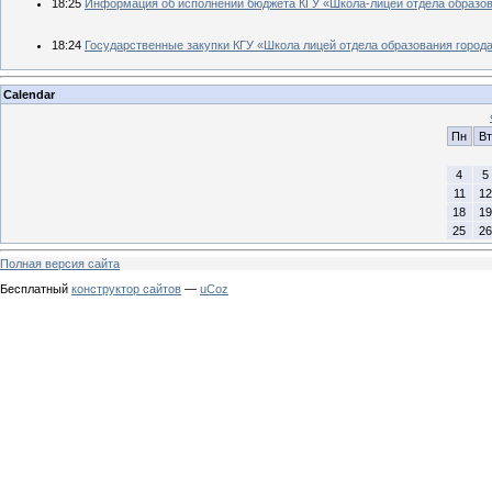
18:25
Информация об исполнении бюджета КГУ «Школа-лицей отдела образов
18:24
Государственные закупки КГУ «Школа лицей отдела образования город
Calendar
Пн
Вт
4
5
11
12
18
19
25
26
Полная версия сайта
Бесплатный
конструктор сайтов
—
uCoz