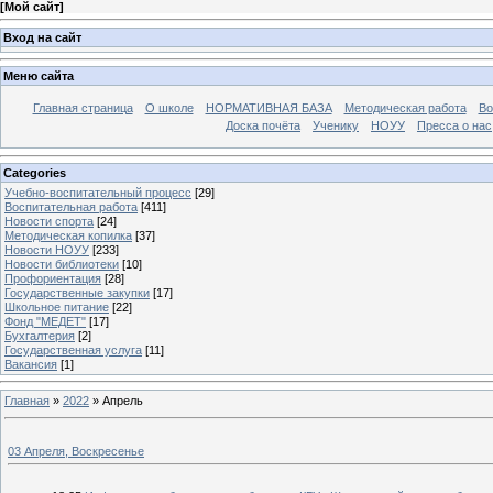
[
Мой сайт
]
Вход на сайт
Меню сайта
Главная страница
О школе
НОРМАТИВНАЯ БАЗА
Методическая работа
Во
Доска почёта
Ученику
НОУУ
Пресса о нас
Categories
Учебно-воспитательный процесс
[29]
Воспитательная работа
[411]
Новости спорта
[24]
Методическая копилка
[37]
Новости НОУУ
[233]
Новости библиотеки
[10]
Профориентация
[28]
Государственные закупки
[17]
Школьное питание
[22]
Фонд "МЕДЕТ"
[17]
Бухгалтерия
[2]
Государственная услуга
[11]
Вакансия
[1]
Главная
»
2022
»
Апрель
03 Апреля, Воскресенье