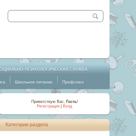
ОЦИАЛЬНО-ПСИХОЛОГИЧЕСКАЯ СЛУЖБА
ига
Школьное питание
Профсоюз
Приветствую Вас
,
Гость
!
Регистрация
|
Вход
Категории раздела