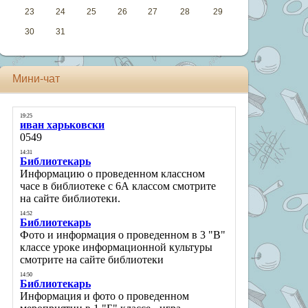
23
24
25
26
27
28
29
30
31
Мини-чат