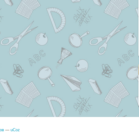
ов
—
uCoz