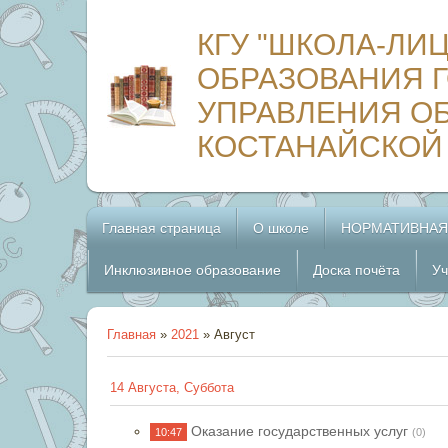
КГУ "ШКОЛА-ЛИ
ОБРАЗОВАНИЯ Г
УПРАВЛЕНИЯ О
КОСТАНАЙСКОЙ
Главная страница
О школе
НОРМАТИВНАЯ
Инклюзивное образование
Доска почёта
Уч
Главная
»
2021
»
Август
14 Августа, Суббота
Оказание государственных услуг
10:47
(0)