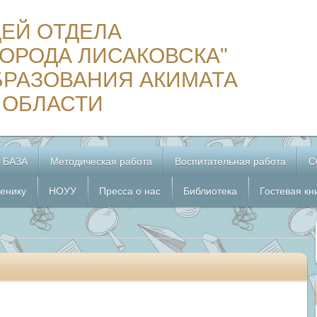
ЦЕЙ ОТДЕЛА
ОРОДА ЛИСАКОВСКА"
БРАЗОВАНИЯ АКИМАТА
 ОБЛАСТИ
 БАЗА
Методическая работа
Воспитательная работа
С
енику
НОУУ
Пресса о нас
Библиотека
Гостевая кн