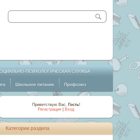
ОЦИАЛЬНО-ПСИХОЛОГИЧЕСКАЯ СЛУЖБА
ига
Школьное питание
Профсоюз
Приветствую Вас
,
Гость
!
Регистрация
|
Вход
Категории раздела