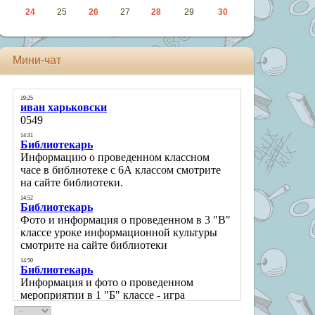
24
25
26
27
28
29
30
Мини-чат