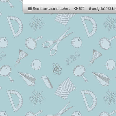
Воспитательная работа
570
andgela1973-ls