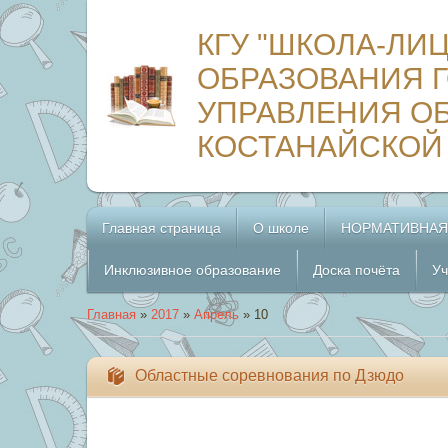
КГУ "ШКОЛА-ЛИ
ОБРАЗОВАНИЯ Г
УПРАВЛЕНИЯ О
КОСТАНАЙСКОЙ
Главная страница
О школе
НОРМАТИВНАЯ
Инклюзивное образование
Доска почёта
Уч
Главная
»
2017
»
Апрель
»
10
Областные соревнования по Дзюдо