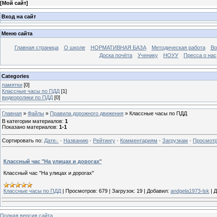
[
Мой сайт
]
Вход на сайт
Меню сайта
Главная страница
О школе
НОРМАТИВНАЯ БАЗА
Методическая работа
Во
Доска почёта
Ученику
НОУУ
Пресса о нас
Categories
памятки
[0]
Классные часы по ПДД
[1]
видеоролики по ПДД
[0]
Главная
»
Файлы
»
Правила дорожного движения
» Классные часы по ПДД
В категории материалов
:
1
Показано материалов
:
1-1
Сортировать по
:
Дате
·
Названию
·
Рейтингу
·
Комментариям
·
Загрузкам
·
Просмот
Классный час "На улицах и дорогах"
Классный час "На улицах и дорогах"
Классные часы по ПДД
|
Просмотров:
679
|
Загрузок:
19
|
Добавил:
andgela1973-lsk
|
Д
Полная версия сайта