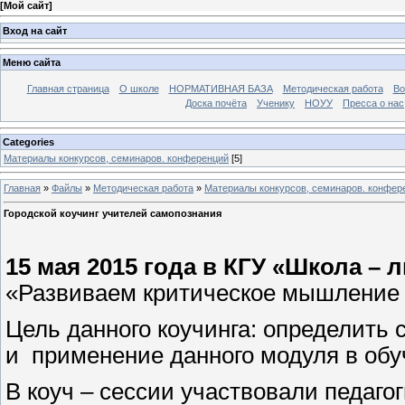
[
Мой сайт
]
Вход на сайт
Меню сайта
Главная страница
О школе
НОРМАТИВНАЯ БАЗА
Методическая работа
Во
Доска почёта
Ученику
НОУУ
Пресса о нас
Categories
Материалы конкурсов, семинаров. конференций
[5]
Главная
»
Файлы
»
Методическая работа
»
Материалы конкурсов, семинаров. конфер
Городской коучинг учителей самопознания
15 мая 2015 года в КГУ «Школа – 
«Развиваем критическое мышление 
Цель данного коучинга: определить
и применение данного модуля в обу
В коуч – сессии участвовали педаг