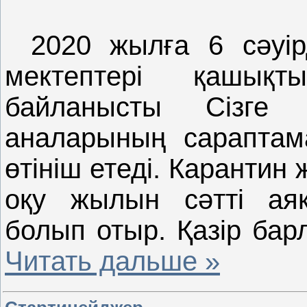
2020 жылға 6 сәуі
мектептері қашықт
байланысты Сізге
аналарының сараптамал
өтініш етеді. Карантин
оқу жылын сәтті аяқ
болып отыр. Қазір ба
Читать дальше »