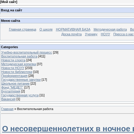
[
Мой сайт
]
Вход на сайт
Меню сайта
Главная страница
О школе
НОРМАТИВНАЯ БАЗА
Методическая работа
Во
Доска почёта
Ученику
НОУУ
Пресса о нас
Categories
Учебно-воспитательный процесс
[29]
Воспитательная работа
[411]
Новости спорта
[24]
Методическая копилка
[37]
Новости НОУУ
[233]
Новости библиотеки
[10]
Профориентация
[28]
Государственные закупки
[17]
Школьное питание
[22]
Фонд "МЕДЕТ"
[17]
Бухгалтерия
[2]
Государственная услуга
[11]
Вакансия
[1]
Главная
»
Воспитательная работа
О несовершеннолетних в ночное 