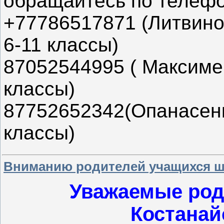
обращайтесь по телеф
+77786517871 (Литвино
6-11 классы)
87052544995 ( Максиме
классы)
87752652342(Опанасенк
классы)
Вниманию родителей учащихся ш
Уважаемые род
Костанай