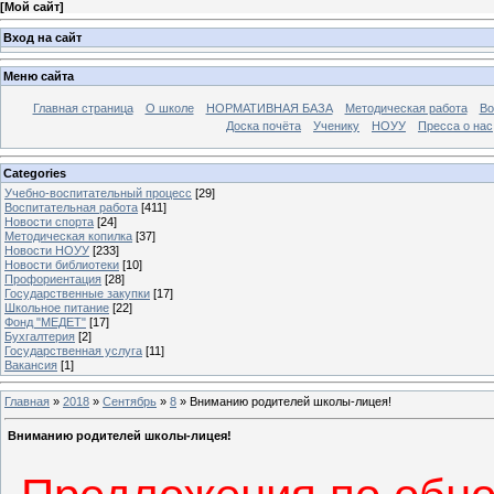
[
Мой сайт
]
Вход на сайт
Меню сайта
Главная страница
О школе
НОРМАТИВНАЯ БАЗА
Методическая работа
Во
Доска почёта
Ученику
НОУУ
Пресса о нас
Categories
Учебно-воспитательный процесс
[29]
Воспитательная работа
[411]
Новости спорта
[24]
Методическая копилка
[37]
Новости НОУУ
[233]
Новости библиотеки
[10]
Профориентация
[28]
Государственные закупки
[17]
Школьное питание
[22]
Фонд "МЕДЕТ"
[17]
Бухгалтерия
[2]
Государственная услуга
[11]
Вакансия
[1]
Главная
»
2018
»
Сентябрь
»
8
» Вниманию родителей школы-лицея!
Вниманию родителей школы-лицея!