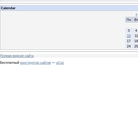
Calendar
«
Пн
Вт
3
4
10
11
17
18
24
25
Полная версия сайта
Бесплатный
конструктор сайтов
—
uCoz