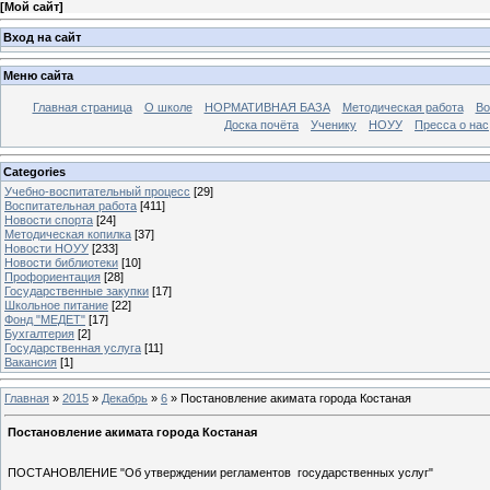
[
Мой сайт
]
Вход на сайт
Меню сайта
Главная страница
О школе
НОРМАТИВНАЯ БАЗА
Методическая работа
Во
Доска почёта
Ученику
НОУУ
Пресса о нас
Categories
Учебно-воспитательный процесс
[29]
Воспитательная работа
[411]
Новости спорта
[24]
Методическая копилка
[37]
Новости НОУУ
[233]
Новости библиотеки
[10]
Профориентация
[28]
Государственные закупки
[17]
Школьное питание
[22]
Фонд "МЕДЕТ"
[17]
Бухгалтерия
[2]
Государственная услуга
[11]
Вакансия
[1]
Главная
»
2015
»
Декабрь
»
6
» Постановление акимата города Костаная
Постановление акимата города Костаная
ПОСТАНОВЛЕНИЕ "Об утверждении регламентов государственных услуг"