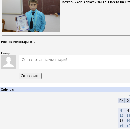
Кожевников Алексей занял 1 место на 1 э
Всего комментариев
:
0
Войдите:
Отправить
Calendar
Пн
Вт
5
6
12
13
19
20
26
27