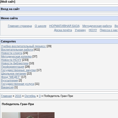
[
Мой сайт
]
Вход на сайт
Меню сайта
Главная страница
О школе
НОРМАТИВНАЯ БАЗА
Методическая работа
Во
Доска почёта
Ученику
НОУУ
Пресса о нас
Categories
Учебно-воспитательный процесс
[29]
Воспитательная работа
[411]
Новости спорта
[24]
Методическая копилка
[37]
Новости НОУУ
[233]
Новости библиотеки
[10]
Профориентация
[28]
Государственные закупки
[17]
Школьное питание
[22]
Фонд "МЕДЕТ"
[17]
Бухгалтерия
[2]
Государственная услуга
[11]
Вакансия
[1]
Главная
»
2015
»
Октябрь
»
3
» Победитель Гран-При
Победитель Гран-При