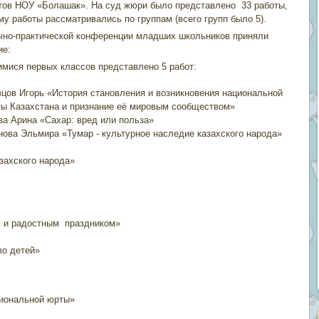
тов НОУ «Болашак». На суд жюри было представлено 33 работы,
му работы рассматривались по группам (всего групп было 5).
чно-практической конференции младших школьников приняли
ие:
мися первых классов представлено 5 работ:
цов Игорь «История становления и возникновения национальной
ы Казахстана и признание её мировым сообществом»
ва Арина «Сахар: вред или польза»
ова Эльмира «Тумар - культурное наследие казахского народа»
захского народа»
м и радостным праздником»
во детей»
циональной юрты»