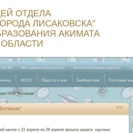
ЦЕЙ ОТДЕЛА
ОРОДА ЛИСАКОВСКА"
БРАЗОВАНИЯ АКИМАТА
 ОБЛАСТИ
 БАЗА
Методическая работа
Воспитательная работа
С
енику
НОУУ
Пресса о нас
Библиотека
Гостевая кн
нция НОУ "Болашак"
"Болашак"
19:20
ей школе с 21 апреля по 29 апреля прошла зашита научных