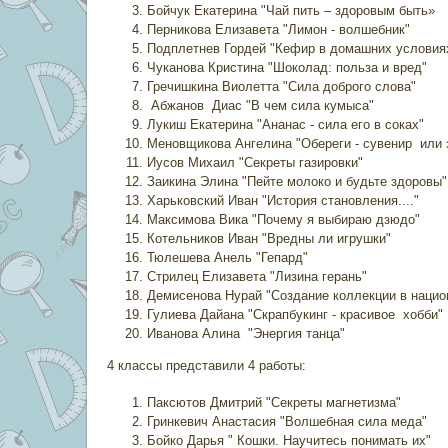
Бойчук Екатерина "Чай пить – здоровым быть»
Перникова Елизавета "Лимон - волшебник"
Подплетнев Гордей "Кефир в домашних условия
Чуканова Кристина "Шоколад: польза и вред"
Гречишкина Виолетта "Сила доброго слова"
Абжанов Диас "В чем сила кумыса"
Лукиш Екатерина "Ананас - сила его в соках"
Меновщикова Ангелина "Обереги - сувенир или 
Иусов Михаил "Секреты газировки"
Заикина Элина "Пейте молоко и будьте здоровы"
Харьковский Иван "История становления...."
Максимова Вика "Почему я выбираю дзюдо"
Котельников Иван "Вредны ли игрушки"
Тюлешева Анель "Гепард"
Стрилец Елизавета "Лизина герань"
Демисенова Нурай "Создание коллекции в нацио
Гулиева Дайана "Скрапбукинг - красивое хобби"
Иванова Алина "Энергия танца"
4 классы представили 4 работы:
Паксютов Дмитрий "Секреты магнетизма"
Гринкевич Анастасия "Волшебная сила меда"
Бойко Дарья " Кошки. Научитесь понимать их"