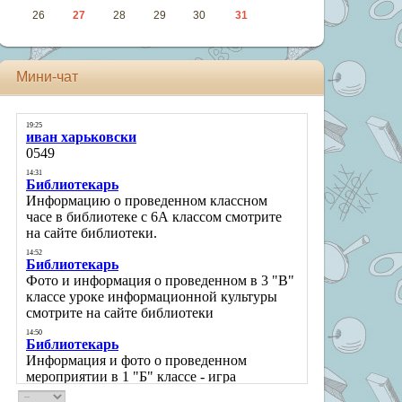
26
27
28
29
30
31
Мини-чат