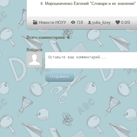
Мирошниченко Евгений "Словари и их значение"
Новости НОУУ
719
yulia_lizey
0.0
/
0
Всего комментариев
:
0
Войдите:
Отправить