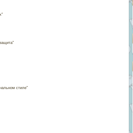
х"
защита"
нальном стиле"