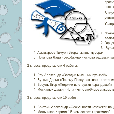
проек
поэто
В нау
участ
Учащи
Ломов
валют
Горце
Бухан
Азызгареев Тимур «Вторая жизнь мусора»
Потапова Лада «Бешбармак - основа радушия ка
2 классы представили 4 работы:
Рау Александр «Загадки мыльных пузырей»
Буцких Дарья «Почему Пасху называют светлы
Воруль Егор «Поделки из стружки карандашей»
Москалюк Дарья «Чупа - чупс любимое лакомст
3 классы представили 19 работ :
Бритвин Александр «Особенности казахской на
Мельников Кирилл " В чем секреты крахмала"