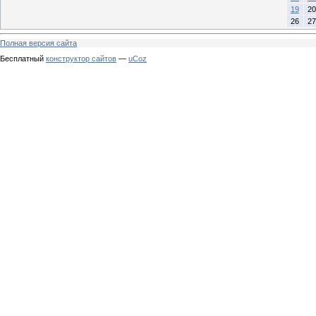
19
20
26
27
Полная версия сайта
Бесплатный
конструктор сайтов
—
uCoz