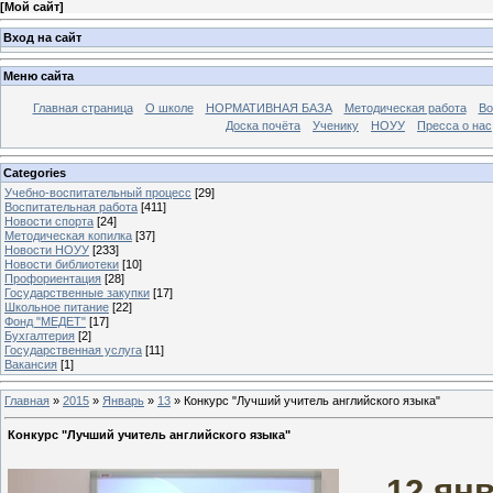
[
Мой сайт
]
Вход на сайт
Меню сайта
Главная страница
О школе
НОРМАТИВНАЯ БАЗА
Методическая работа
Во
Доска почёта
Ученику
НОУУ
Пресса о нас
Categories
Учебно-воспитательный процесс
[29]
Воспитательная работа
[411]
Новости спорта
[24]
Методическая копилка
[37]
Новости НОУУ
[233]
Новости библиотеки
[10]
Профориентация
[28]
Государственные закупки
[17]
Школьное питание
[22]
Фонд "МЕДЕТ"
[17]
Бухгалтерия
[2]
Государственная услуга
[11]
Вакансия
[1]
Главная
»
2015
»
Январь
»
13
» Конкурс "Лучший учитель английского языка"
Конкурс "Лучший учитель английского языка"
12 ян