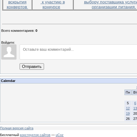
вскрытия
к участию в
выбору поставщика услуг
конвертов
конкурсе
организации питания.
Всего комментариев
:
0
Войдите:
Отправить
Calendar
Пн
Вт
5
6
12
13
19
20
26
27
Полная версия сайта
Бесплатный
конструктор сайтов
—
uCoz