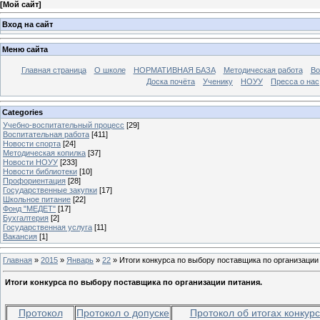
[
Мой сайт
]
Вход на сайт
Меню сайта
Главная страница
О школе
НОРМАТИВНАЯ БАЗА
Методическая работа
Во
Доска почёта
Ученику
НОУУ
Пресса о нас
Categories
Учебно-воспитательный процесс
[29]
Воспитательная работа
[411]
Новости спорта
[24]
Методическая копилка
[37]
Новости НОУУ
[233]
Новости библиотеки
[10]
Профориентация
[28]
Государственные закупки
[17]
Школьное питание
[22]
Фонд "МЕДЕТ"
[17]
Бухгалтерия
[2]
Государственная услуга
[11]
Вакансия
[1]
Главная
»
2015
»
Январь
»
22
» Итоги конкурса по выбору поставщика по организации
Итоги конкурса по выбору поставщика по организации питания.
Протокол
Протокол о допуске
Протокол об итогах конкур