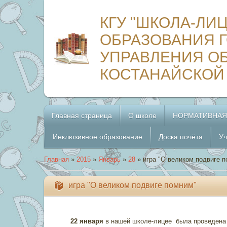
КГУ "ШКОЛА-ЛИ
ОБРАЗОВАНИЯ Г
УПРАВЛЕНИЯ О
КОСТАНАЙСКОЙ
Главная страница
О школе
НОРМАТИВНАЯ
Инклюзивное образование
Доска почёта
Уч
Главная
»
2015
»
Январь
»
28
» игра "О великом подвиге 
игра "О великом подвиге помним"
22 января
в нашей школе-лицее была проведена 