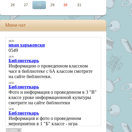
26
27
28
29
30
31
Мини-чат