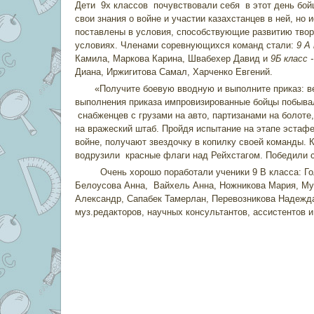
Дети 9х классов почувствовали себя в этот день бой
свои знания о войне и участии казахстанцев в ней, но
поставлены в условия, способствующие развитию твор
условиях. Членами соревнующихся команд стали:
9 А
Камила, Маркова Карина, Швабехер Давид и
9Б класс 
Диана, Иржигитова Самал, Харченко Евгений.
«Получите боевую вводную и выполните приказ: вер
выполнения приказа импровизированные бойцы побыва
снабженцев с грузами на авто, партизанами на болоте,
на вражеский штаб. Пройдя испытание на этапе эстафе
войне, получают звездочку в копилку своей команды.
водрузили красные флаги над Рейхстагом. Победили с
Очень хорошо поработали ученики 9 В класса: Голо
Белоусова Анна, Вайхель Анна, Ножникова Мария, Му
Александр, Сапабек Тамерлан, Перевозникова Надежда
муз.редакторов, научных консультантов, ассистентов 
Учитель истории М