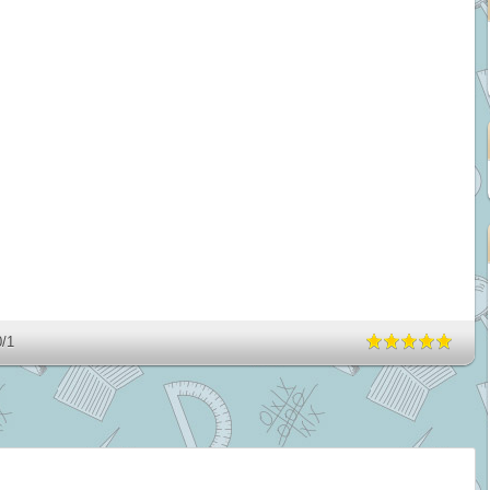
0
/
1