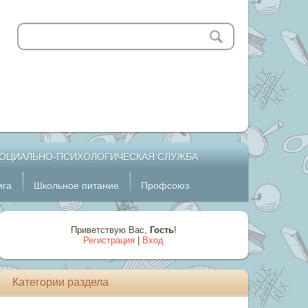
ОЦИАЛЬНО-ПСИХОЛОГИЧЕСКАЯ СЛУЖБА
ига
Школьное питание
Профсоюз
Приветствую Вас
,
Гость
!
Регистрация
|
Вход
Категории раздела