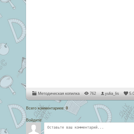
Методическая копилка
762
yulia_lis
5.
Всего комментариев
:
0
Войдите: