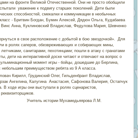
цами на фронте Великой Отечественной. Они не просто обобщили
 испытали уважение к подвигу старших поколений. Дети были
ческих способностей, смекалки и коммуникации в необычных
 класс -
Бритвин Богдан, Бумин Алексей, Дядюн Ольга, Кудабаева
-
Винс Анна, Куклиновский Владислав, Федулова Мария, Шевченко
нуться в свое расположение с добытой в бою звездочкой». Для
ли в ролях саперов, обезвреживающих и собирающих мины,
 летчиками, санитарами, пехотинцами; пошли в атаку с гранатами
ты, дети на интерактивной доске читают и отвечают на вопрос о
 Кульминационный момент игры - бойцы, дошедшие до Берлина,
 небольшим преимуществом ребята из 9 А класса.
вач Кирилл, Грудинский Олег, Гильденбрант Владислав,
рзак Ангелина, Калугина Анастасия, Сафонова Валерия, Остапчук
. В ходе игры они выступали в ролях сценаристов,
и реквизиторщиков.
ухамедьяярова Л.М.