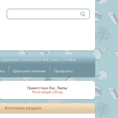
ОЦИАЛЬНО-ПСИХОЛОГИЧЕСКАЯ СЛУЖБА
ига
Школьное питание
Профсоюз
Приветствую Вас
,
Гость
!
Регистрация
|
Вход
Категории раздела