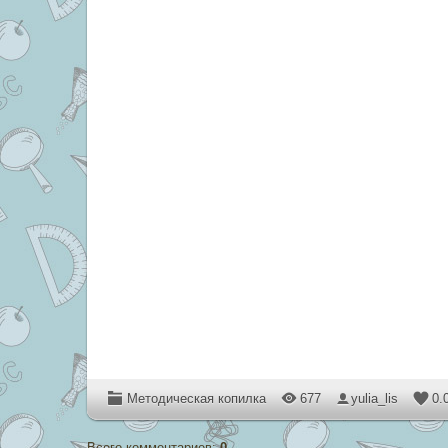
Методическая копилка
677
yulia_lis
0.
Всего комментариев
:
0