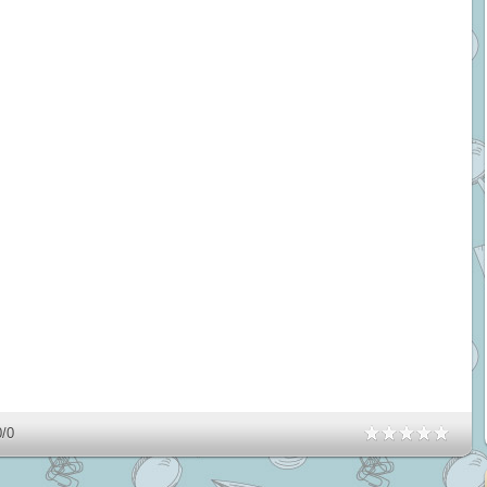
0
/
0