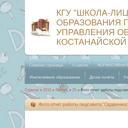
КГУ "ШКОЛА-ЛИ
ОБРАЗОВАНИЯ Г
УПРАВЛЕНИЯ О
КОСТАНАЙСКОЙ
Главная страница
О школе
НОРМАТИВНАЯ
Инклюзивное образование
Доска почёта
Уч
Главная
»
2015
»
Январь
»
25
» Фото отчет работы педсове
Фото отчет работы педсовета:"Одареннос