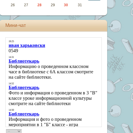
26
27
28
29
30
31
Мини-чат