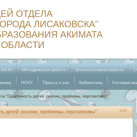
ЦЕЙ ОТДЕЛА
ОРОДА ЛИСАКОВСКА"
БРАЗОВАНИЯ АКИМАТА
 ОБЛАСТИ
 БАЗА
Методическая работа
Воспитательная работа
С
енику
НОУУ
Пресса о нас
Библиотека
Гостевая кн
та:"Одаренность детей: реалии, проблемы, перспективы"
ть детей: реалии, проблемы, перспективы"
14:35