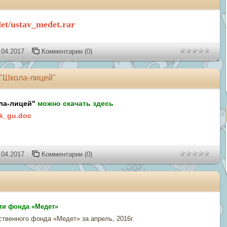
et/ustav_medet.rar
.04.2017
Комментарии (0)
 "Школа-лицей"
ла-лицей"
можно скачать здесь
_k_gu.doc
.04.2017
Комментарии (0)
ти фонда «Медет»
твенного фонда «Медет» за апрель, 2016г.