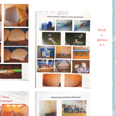
...
Читат
ь
дальш
е »