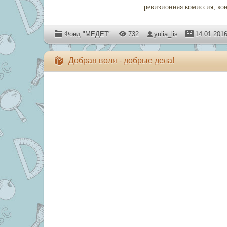
ревизионная комиссия, ко
Фонд "МЕДЕТ"
732
yulia_lis
14.01.201
Добрая воля - добрые дела!