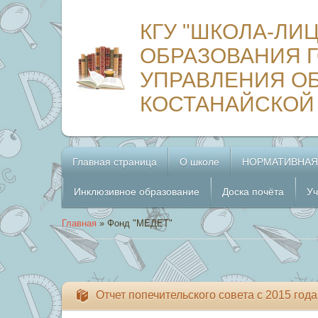
КГУ "ШКОЛА-ЛИ
ОБРАЗОВАНИЯ Г
УПРАВЛЕНИЯ О
КОСТАНАЙСКОЙ
Главная страница
О школе
НОРМАТИВНАЯ
Инклюзивное образование
Доска почёта
Уч
Главная
»
Фонд "МЕДЕТ"
Отчет попечительского совета с 2015 года