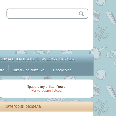
ОЦИАЛЬНО-ПСИХОЛОГИЧЕСКАЯ СЛУЖБА
ига
Школьное питание
Профсоюз
Приветствую Вас
,
Гость
!
Регистрация
|
Вход
Категории раздела