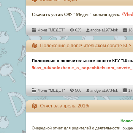
/Med
Скачать устав ОФ "Медет" можно здесь
:
Фонд "МЕДЕТ"
625
andgela1973-lsk
18
Положение о попечительском совете КГУ
Положение о попечительском совете КГУ "Шко
/klas_ruk/polozhenie_o_popechitelskom_sovete
Фонд "МЕДЕТ"
560
andgela1973-lsk
17
Отчет за апрель, 2016г.
Новос
Очередной отчет для родителей о деятельности общес