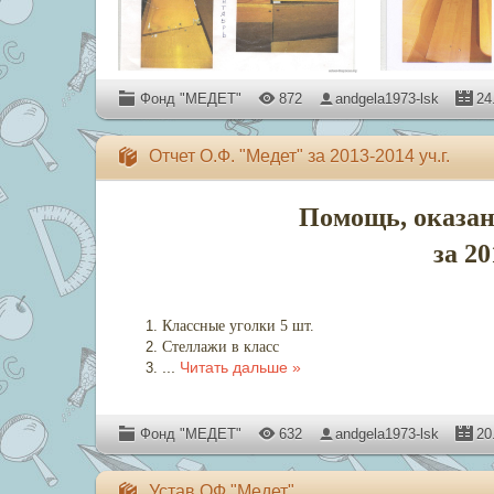
Фонд "МЕДЕТ"
872
andgela1973-lsk
24
Отчет О.Ф. "Медет" за 2013-2014 уч.г.
Помощь, оказан
за 20
Классные уголки 5 шт.
Стеллажи в класс
...
Читать дальше »
Фонд "МЕДЕТ"
632
andgela1973-lsk
20
Устав ОФ "Медет"