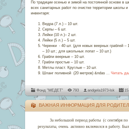
По традиции осенью и зимой на постоянной основе в ш
всех санитарных работ по очистке территории школы 
инвентаря:
Ведра (7 л.) – 10 шт.
Серпы – 6 шт.
Лейки (10 л.)– 2 шт.
Лейки (5 л.) – 5 шт.
Черенки - 40 шт. (для новых веерных граблей – 
– 10 шт.; для школьных лопат – 10 шт.)
Грабли веерные – 10 шт.
Грабли простые – 10 шт.
Метлы пласт. Круглые – 10 шт.
Шланг поливной (20 метров) &ndas
...
Читать да
Фонд "МЕДЕТ"
793
andgela1973-lsk
15
ВАЖНАЯ ИНФОРМАЦИЯ ДЛЯ РОДИТЕЛ
За небольшой период работы
(с сентября по
результаты, очень
ак
тивно включился в работу. Бы