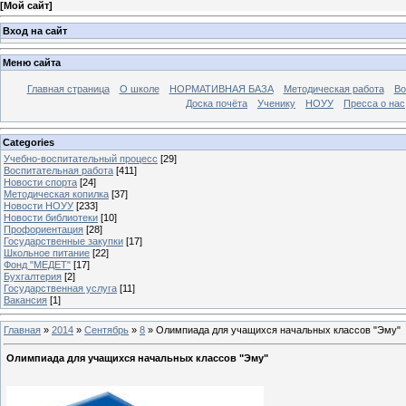
[
Мой сайт
]
Вход на сайт
Меню сайта
Главная страница
О школе
НОРМАТИВНАЯ БАЗА
Методическая работа
Во
Доска почёта
Ученику
НОУУ
Пресса о нас
Categories
Учебно-воспитательный процесс
[29]
Воспитательная работа
[411]
Новости спорта
[24]
Методическая копилка
[37]
Новости НОУУ
[233]
Новости библиотеки
[10]
Профориентация
[28]
Государственные закупки
[17]
Школьное питание
[22]
Фонд "МЕДЕТ"
[17]
Бухгалтерия
[2]
Государственная услуга
[11]
Вакансия
[1]
Главная
»
2014
»
Сентябрь
»
8
» Олимпиада для учащихся начальных классов "Эму"
Олимпиада для учащихся начальных классов "Эму"