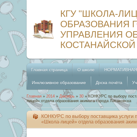
КГУ "ШКОЛА-ЛИ
ОБРАЗОВАНИЯ Г
УПРАВЛЕНИЯ О
КОСТАНАЙСКОЙ
Главная страница
О школе
НОРМАТИВНАЯ
Инклюзивное образование
Доска почёта
Уч
Главная
»
2014
»
Декабрь
»
30
» КОНКУРС по выбору поста
лицей» отдела образования акимата города Лисаковска
КОНКУРС по выбору поставщика услуги п
«Школа-лицей» отдела образования аким