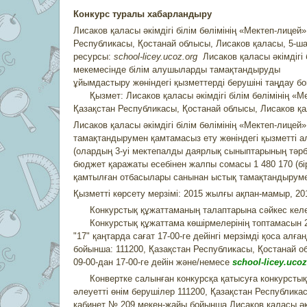
Конкурс туралы хабарландыру
Лисаков қаласы әкімдігі білім бөлімінің «Мектеп-лицей
Республикасы, Қостанай облысы, Лисаков қаласы, 5-ша
ресурсы:
school-licey.ucoz.org
Лисаков қаласы әкімдігі 
мекемесінде білім алушыларды тамақтандыруды
ұйымдастыру жөніндегі қызметтерді берушіні таңдау б
Қызмет: Лисаков қаласы әкімдігі білім бөлімінің «М
Қазақстан Республикасы, Қостанай облысы, Лисаков қал
Лисаков қаласы әкімдігі білім бөлімінің «Мектеп-лиц
тамақтандырумен қамтамасыз ету жөніндегі қызметті 
(олардың 3-уі мектепалды даярлық сыныптарының тәрби
бюджет қаражаты есебінен жалпы сомасы 1 480 170 (бір
қамтылған отбасылары санынан ыстық тамақтандыруме
Қызметті көрсету мерзімі: 2015 жылғы ақпан-мамыр, 2
Конкурстық құжаттаманың талаптарына сәйкес келетін
Конкурстық құжаттама көшірмелерінің топтамасын 
"17" қаңтарда сағат 17-00-ге дейінгі мерзімді қоса алғ
бойынша: 111200, Қазақстан Республикасы, Қостанай об
09-00-дан 17-00-ге дейін және/немесе
school-licey.ucoz
Конвертке салынған конкурсқа қатысуға конкурстық 
әлеуетті өнім берушілер 111200, Қазақстан Республика
кабинет № 209 мекен-жайы бойынша Лисаков қаласы әкі