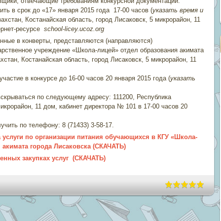
щики, отвечающие требованиям конкурсной документации.
 в срок до «17» января 2015 года 17-00 часов (
указать время и
захстан, Костанайская область, город Лисаковск, 5 микрорайон, 11
тернет-ресурсе
school
-
licey
.
ucoz
.
org
нные в конверты, представляются (направляются)
рственное учреждение «Школа-лицей» отдел образования акимата
хстан, Костанайская область, город Лисаковск, 5 микрорайон, 11
ие в конкурсе до 16-00 часов 20 января 2015 года (
указать
скрываться по следующему адресу: 111200, Республика
микрорайон, 11 дом, кабинет директора № 101 в 17-00 часов 20
ть по телефону: 8 (71433) 3-58-17.
 услуги по организации питания обучающихся в КГУ «Школа-
 акимата города Лисаковска (СКАЧАТЬ)
венных закупках услуг (СКАЧАТЬ)