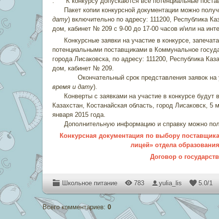
. К конкурсу допускаются все потенциальные постав
Пакет копии конкурсной документации можно получить
дату
) включительно по адресу: 111200, Республика Ка
дом, кабинет № 209 с 9-00 до 17-00 часов и/или на ин
Конкурсные заявки на участие в конкурсе, запечата
потенциальными поставщиками в Коммунальное госуда
города Лисаковска, по адресу: 111200, Республика Каза
дом, кабинет № 209.
Окончательный срок представления заявок на участ
время и дату
).
Конверты с заявками на участие в конкурсе будут в
Казахстан, Костанайская область, город Лисаковск, 5 
января 2015 года.
Дополнительную информацию и справку можно получи
Конкурсная документация по выбору поставщика
лицей» отдела образования
Договор о государст
Школьное питание
783
yulia_lis
5.0
/
1
Всего комментариев
:
0