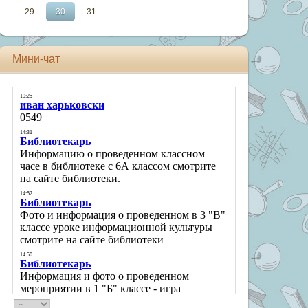
29
30
31
Мини-чат