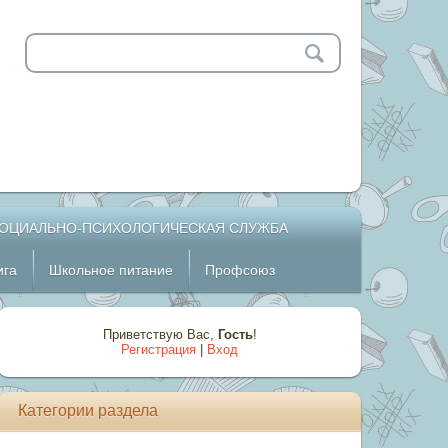
ОЦИАЛЬНО-ПСИХОЛОГИЧЕСКАЯ СЛУЖБА
ига
Школьное питание
Профсоюз
Приветствую Вас
,
Гость
!
Регистрация
|
Вход
Категории раздела