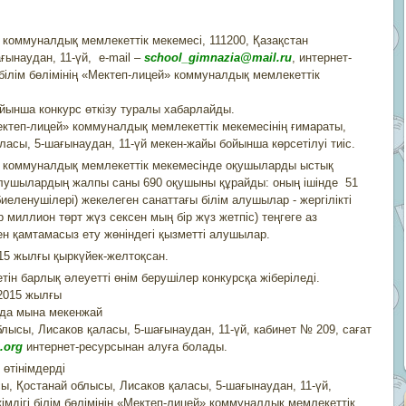
» коммуналдық мемлекеттік мекемесі, 111200, Қазақстан
ғынаудан, 11-үй, e-mail –
school_
gimnazia@mail.ru
, интернет-
білім бөлімінің «Мектеп-лицей» коммуналдық мемлекеттік
ойынша конкурс өткізу туралы хабарлайды.
ектеп-лицей» коммуналдық мемлекеттік мекемесінің ғимараты,
асы, 5-шағынаудан, 11-үй мекен-жайы бойынша көрсетілуі тиіс.
ей» коммуналдық мемлекеттік мекемесінде оқушыларды ыстық
алушылардың жалпы саны 690 оқушыны құрайды: оның ішінде 51
еленушілері) жекелеген санаттағы білім алушылар - жергілікті
 миллион төрт жүз сексен мың бір жүз жетпіс) теңгеге аз
н қамтамасыз ету жөніндегі қызметті алушылар.
015 жылғы қыркүйек-желтоқсан.
 барлық әлеуетті өнім берушілер конкурсқа жіберіледі.
2015 жылғы
анда мына мекенжай
лысы, Лисаков қаласы, 5-шағынаудан, 11-үй, кабинет № 209, сағат
.org
интернет-ресурсынан алуға болады.
өтінімдерді
сы, Қостанай облысы, Лисаков қаласы, 5-шағынаудан, 11-үй,
мдігі білім бөлімінің «Мектеп-лицей» коммуналдық мемлекеттік