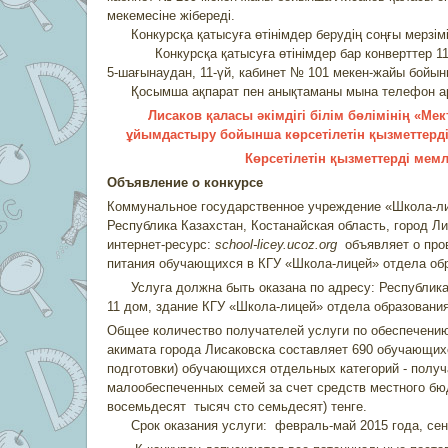
мекемесіне жібереді.
Конкурсқа қатысуға өтінімдер берудің соңғы мерзімі 
Конкурсқа қатысуға өтінімдер бар конверттер 1112
5-шағынаудан, 11-үй, кабинет № 101 мекен-жайы бойын
Қосымша ақпарат пен анықтаманы мына телефон арқы
Лисаков қаласы әкімдігі білім бөлімінің «
ұйымдастыру бойынша көрсетілетін қызметтерді 
Көрсетілетін қызметтерді мемл
Объявление о конкурсе
Коммунальное государственное учреждение «Школа-лиц
Республика Казахстан, Костанайская область, город Лис
интернет-ресурс:
school
-
licey
.
ucoz
.
org
объявляет о пров
питания обучающихся в КГУ «Школа-лицей» отдела обр
Услуга должна быть оказана по адресу: Республика К
11 дом, здание КГУ «Школа-лицей» отдела образования
Общее количество получателей услуги по обеспечению
акимата города Лисаковска составляет 690 обучающихс
подготовки) обучающихся отдельных категорий - получ
малообеспеченных семей за счет средств местного бю
восемьдесят тысяч сто семьдесят) тенге.
Срок оказания услуги: февраль-май 2015 года, сент