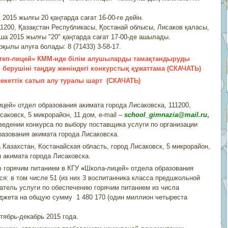
2015 жылғы 20 қаңтарда сағат 16-00-ге дейін.
00, Қазақстан Республикасы, Қостанай облысы, Лисаков қаласы,
ша 2015 жылғы "20" қаңтарда сағат 17-00-де ашылады.
лы алуға болады: 8 (71433) 3-58-17.
Мектеп-лицей» КММ-нде білім алушыларды тамақтандыруды
берушіні таңдау жөніндегі конкурстық құжаттама (СКАЧАТЬ)
екеттік сатып алу туралы
шарт (СКАЧАТЬ)
ей» отдел образования акимата города Лисаковска, 111200,
аковск, 5 микрорайон, 11 дом, e-mail –
school
_
gimnazia@mail.ru
,
едении конкурса по выбору поставщика услуги по организации
азования акимата города Лисаковска.
азахстан, Костанайская область, город Лисаковск, 5 микрорайон,
 акимата города Лисаковска.
 горячим питанием в КГУ
«
Школа-лицей» отдела образования
я: в том числе 51 (из них 3 воспитанника класса предшкольной
атель услуги по обеспечению горячим питанием из числа
джета на общую сумму 1 480 170 (один миллион четыреста
ябрь-декабрь 2015 года.