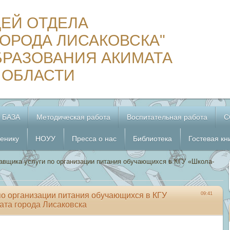
ЦЕЙ ОТДЕЛА
ОРОДА ЛИСАКОВСКА"
БРАЗОВАНИЯ АКИМАТА
 ОБЛАСТИ
 БАЗА
Методическая работа
Воспитательная работа
С
енику
НОУУ
Пресса о нас
Библиотека
Гостевая кн
вщика услуги по организации питания обучающихся в КГУ «Школа-
о организации питания обучающихся в КГУ
09:41
ата города Лисаковска