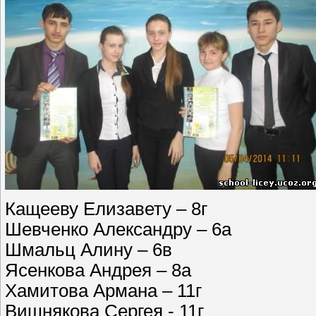
Кащееву Елизавету – 8г
Шевченко Александру – 6а
Шмальц Алину – 6в
Ясенкова Андрея – 8а
Хамитова Армана – 11г
Вишнякова Сергея - 11г