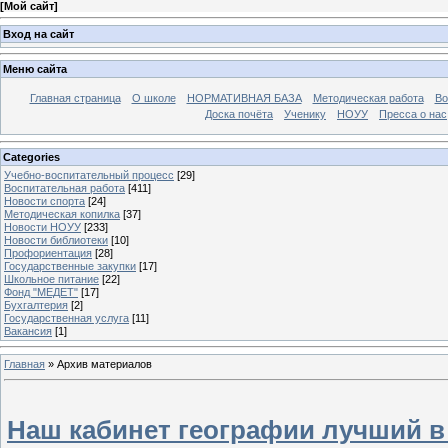
[
Мой сайт
]
Вход на сайт
Меню сайта
Главная страница
О школе
НОРМАТИВНАЯ БАЗА
Методическая работа
Во
Доска почёта
Ученику
НОУУ
Пресса о нас
Categories
Учебно-воспитательный процесс
[29]
Воспитательная работа
[411]
Новости спорта
[24]
Методическая копилка
[37]
Новости НОУУ
[233]
Новости библиотеки
[10]
Профориентация
[28]
Государственные закупки
[17]
Школьное питание
[22]
Фонд "МЕДЕТ"
[17]
Бухгалтерия
[2]
Государственная услуга
[11]
Вакансия
[1]
Главная
»
Архив материалов
Наш кабинет географии лучший в