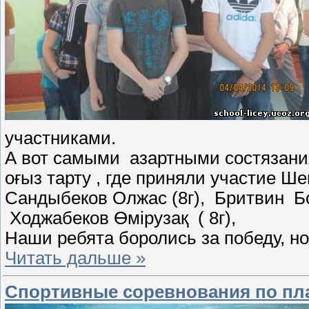
участниками.
А вот самыми азартными состязани
оғыз тарту , где приняли участие Ше
Сандыбеков Олжас (8г), Бритвин Бог
Ходжабеков Өмірузақ ( 8г),
Наши ребята боролись за победу, н
Читать дальше »
Спортивные соревнования по п