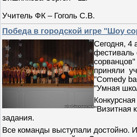
Учитель ФК – Гоголь С.В.
Победа в городской игре "Шоу с
Сегодня, 4
фестиваль 
сорванцов"
приняли уч
"Comedy bab
"Умная шко
Конкурсная
"Визитная 
задания.
Все команды выступали достойно. И 