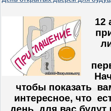
12 
пр
л
пер
Нач
чтобы показать ва
интересное, что ес
день для вас будут