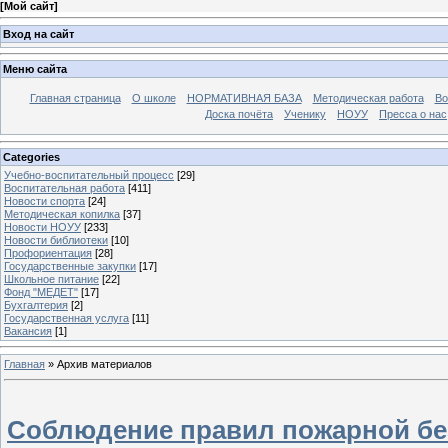
[
Мой сайт
]
Вход на сайт
Меню сайта
Главная страница
О школе
НОРМАТИВНАЯ БАЗА
Методическая работа
Во
Доска почёта
Ученику
НОУУ
Пресса о нас
Categories
Учебно-воспитательный процесс
[29]
Воспитательная работа
[411]
Новости спорта
[24]
Методическая копилка
[37]
Новости НОУУ
[233]
Новости библиотеки
[10]
Профориентация
[28]
Государственные закупки
[17]
Школьное питание
[22]
Фонд "МЕДЕТ"
[17]
Бухгалтерия
[2]
Государственная услуга
[11]
Вакансия
[1]
Главная
»
Архив материалов
Соблюдение правил пожарной бе