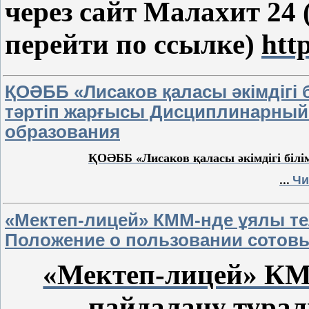
через сайт Малахит 24 
перейти по ссылке)
htt
ҚОӘББ «Лисаков қаласы әкімдігі 
тәртіп жарғысы Дисциплинарный 
образования
ҚОӘББ «Лисаков қаласы әкімдігі білі
Чи
...
«Мектеп-лицей» КММ-нде ұялы т
Положение о пользовании сотовы
«Мектеп-лицей» КМ
пайдалану тура