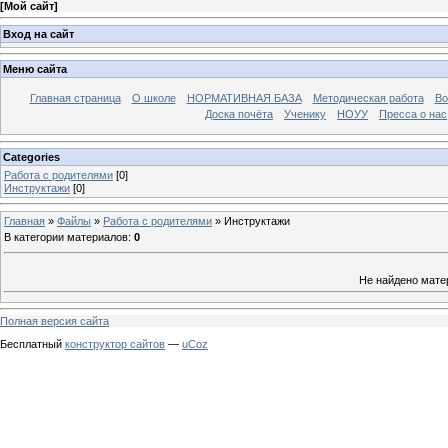
[
Мой сайт
]
Вход на сайт
Меню сайта
Главная страница
О школе
НОРМАТИВНАЯ БАЗА
Методическая работа
Во
Доска почёта
Ученику
НОУУ
Пресса о нас
Categories
Работа с родителями
[0]
Инструктажи
[0]
Главная
»
Файлы
»
Работа с родителями
» Инструктажи
В категории материалов
:
0
Не найдено мате
Полная версия сайта
Бесплатный
конструктор сайтов
—
uCoz