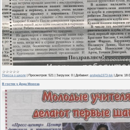
Пресса о школе
|
Просмотров:
521
|
Загрузок:
0
|
Добавил:
andgela1973-lsk
|
Дата:
18.
В гостях у Деда Мороза