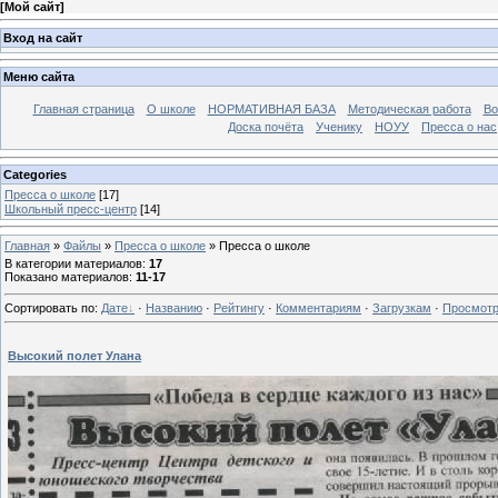
[
Мой сайт
]
Вход на сайт
Меню сайта
Главная страница
О школе
НОРМАТИВНАЯ БАЗА
Методическая работа
Во
Доска почёта
Ученику
НОУУ
Пресса о нас
Categories
Пресса о школе
[17]
Школьный пресс-центр
[14]
Главная
»
Файлы
»
Пресса о школе
» Пресса о школе
В категории материалов
:
17
Показано материалов
:
11-17
Сортировать по
:
Дате
·
Названию
·
Рейтингу
·
Комментариям
·
Загрузкам
·
Просмот
Высокий полет Улана