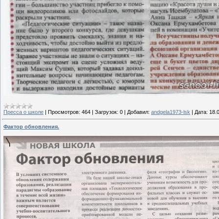
Пресса о школе
|
Просмотров:
464
|
Загрузок:
0
|
Добавил:
andgela1973-lsk
|
Дата:
18.
Фактор обновления.