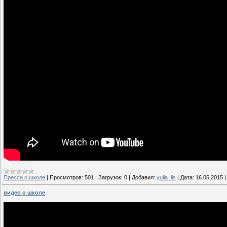
Пресса о школе
|
Просмотров:
501
|
Загрузок:
0
|
Добавил:
yulia_lis
|
Дата:
16.06.2015
видео о школе