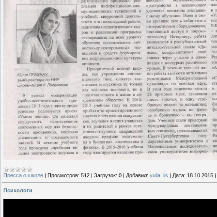
Пресса о школе
|
Просмотров:
512
|
Загрузок:
0
|
Добавил:
yulia_lis
|
Дата:
18.10.2015
Психологи