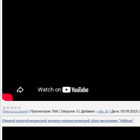
Пресса о школе
|
Просмотров:
556
|
Загрузок:
0
|
Добавил:
yulia_lis
|
Дата:
03.09.2015
Первой республиканский военно-патриотический сбор молодежи "Айбын"