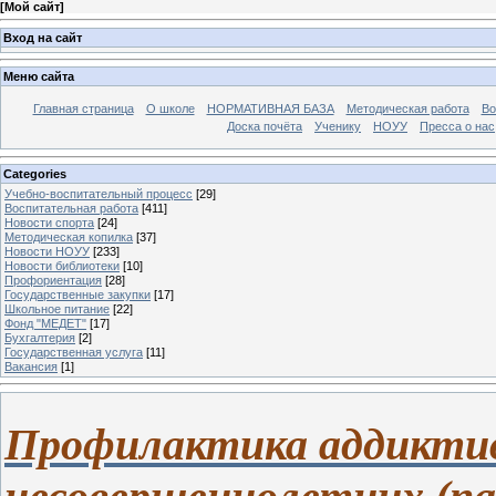
[
Мой сайт
]
Вход на сайт
Меню сайта
Главная страница
О школе
НОРМАТИВНАЯ БАЗА
Методическая работа
Во
Доска почёта
Ученику
НОУУ
Пресса о нас
Categories
Учебно-воспитательный процесс
[29]
Воспитательная работа
[411]
Новости спорта
[24]
Методическая копилка
[37]
Новости НОУУ
[233]
Новости библиотеки
[10]
Профориентация
[28]
Государственные закупки
[17]
Школьное питание
[22]
Фонд "МЕДЕТ"
[17]
Бухгалтерия
[2]
Государственная услуга
[11]
Вакансия
[1]
Профилактика
аддиктив